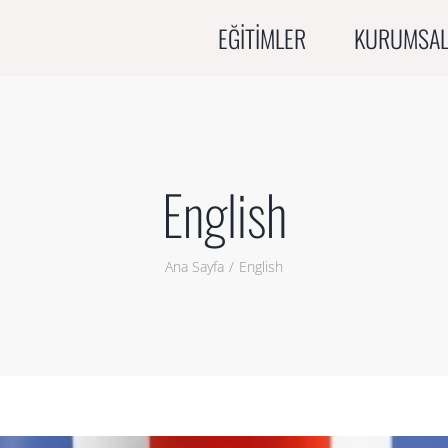
EĞİTİMLER
KURUMSA
English
Ana Sayfa
English