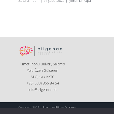
İngilizce
&s tarafından.
|
24 Şubat 2022
|
yorumlar kapalı
Öğrenelim
için
İsmet İnönü Bulvarı, Salamis
Yolu Üzeri Gülseren
Mağusa / KKTC
+90 (533) 866 84 54
info@bilgehan.net
Copyright 2021 |
Bilgehan Eğitim Merkezi
Developed by
Mor Damla |create difference