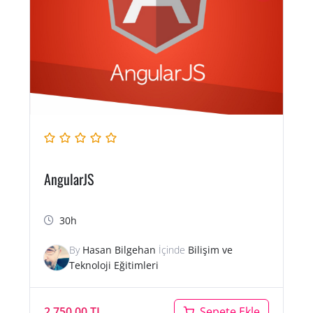
AngularJS
30h
By
Hasan Bilgehan
İçinde
Bilişim ve
Teknoloji Eğitimleri
2,750.00
TL
Sepete Ekle