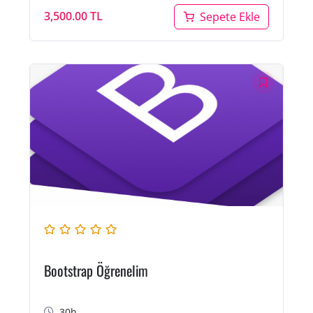
3,500.00
TL
Sepete Ekle
Bootstrap Öğrenelim
30h