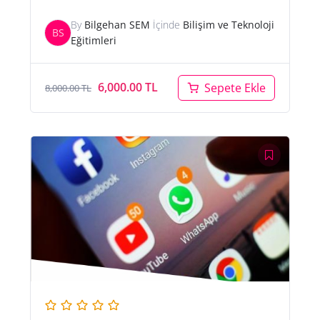
By
Bilgehan SEM
İçinde
Bilişim ve Teknoloji
BS
Eğitimleri
Orijinal
Şu
6,000.00
TL
Sepete Ekle
8,000.00
TL
fiyat:
andaki
8,000.00 TL.
fiyat:
6,000.00 TL.